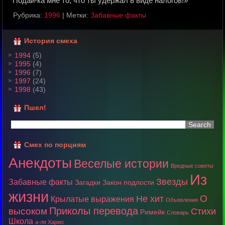
Подай-ка мне то, что ты удеpжал в виде налогов!»
Рубрика:
1996
|
Метки:
Забавные факты
История смеха
1994
(5)
1995
(4)
1996
(7)
1997
(24)
1998
(43)
Пшел!
Смех по порциям
Анекдоты
Веселые истории
Вредные советы
Из
Звезды
Забавные факты
Загадки
Закон подлости
жизни
О
Не хит
Крылатые выражения
Объявления
Приколы перевода
высоком
Стихи
Римейк
Словарь
Школа
а-ля Хармс