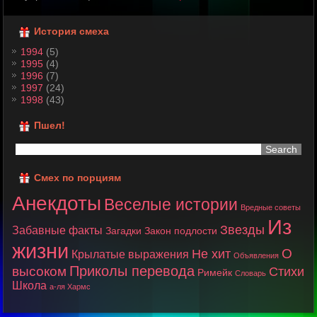
История смеха
1994
(5)
1995
(4)
1996
(7)
1997
(24)
1998
(43)
Пшел!
Смех по порциям
Анекдоты
Веселые истории
Вредные советы
Из
Звезды
Забавные факты
Загадки
Закон подлости
жизни
О
Не хит
Крылатые выражения
Объявления
Приколы перевода
высоком
Стихи
Римейк
Словарь
Школа
а-ля Хармс