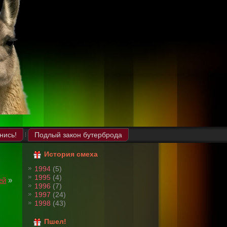
нись!
Подлый закон бутерброда
История смеха
1994
(5)
1995
(4)
ей
»
1996
(7)
1997
(24)
1998
(43)
Пшел!