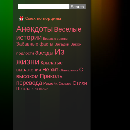
Смех по порциям
Анекдоты
Веселые
истории
Вредные советы
Забавные факты
Загадки
Закон
Из
Звезды
подлости
жизни
Крылатые
О
Не хит
выражения
Объявления
Приколы
высоком
перевода
Стихи
Римейк
Словарь
Школа
а-ля Хармс