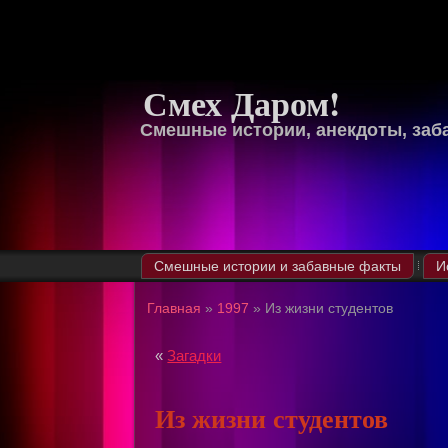
Смех Даром!
Смешные истории, анекдоты, заб
Смешные истории и забавные факты
И
Главная
»
1997
»
Из жизни студентов
«
Загадки
Из жизни студентов