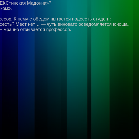
СЕКСтинская Мадонна»?
нком».
ссоp. К нему с обедом пытается подсесть студент:
дсесть? Мест нет… — чуть виновато осведомляется юноша.
— мpачно отзывается пpофессоp.