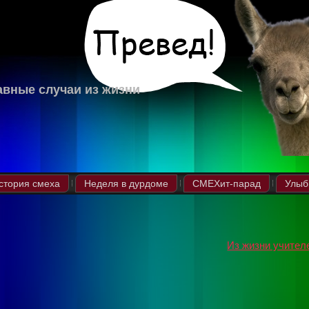
авные случаи из жизни
стория смеха
Неделя в дурдоме
СМЕХит-парад
Улыб
Из жизни учител